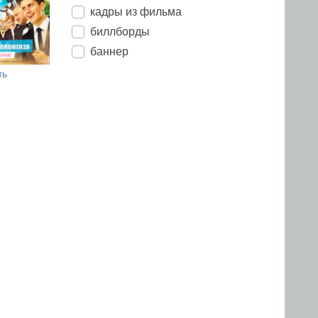
кадры из фильма
биллборды
баннер
ть