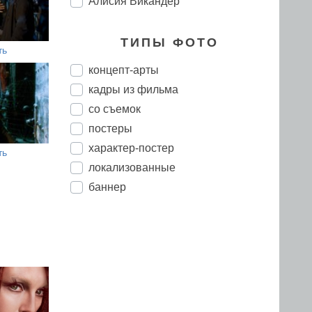
Алисия Викандер
ТИПЫ ФОТО
ть
концепт-арты
кадры из фильма
со съемок
постеры
характер-постер
ть
локализованные
баннер