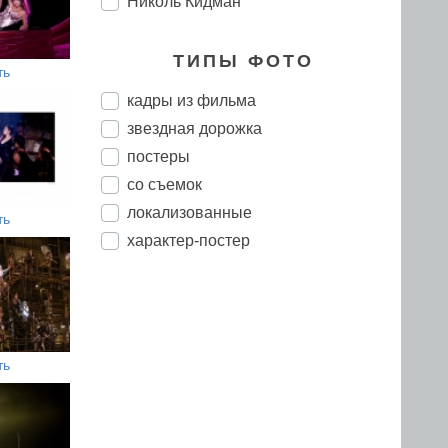
Николь Кидман
ТИПЫ ФОТО
ть
кадры из фильма
звездная дорожка
постеры
со съемок
локализованные
ть
характер-постер
ть