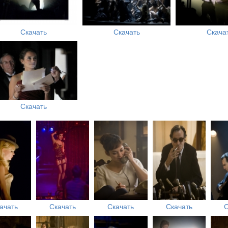
Скачать
Скачать
Скача
Скачать
ачать
Скачать
Скачать
Скачать
С