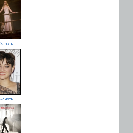
качать
качать