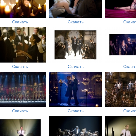
Скачать
Скачать
Скача
Скачать
Скачать
Скача
Скачать
Скачать
Скача