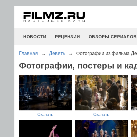
НОВОСТИ
РЕЦЕНЗИИ
ОБЗОРЫ СЕРИАЛОВ
Главная
→
Девять
→
Фотографии из фильма Де
Фотографии, постеры и ка
Скачать
Скачать