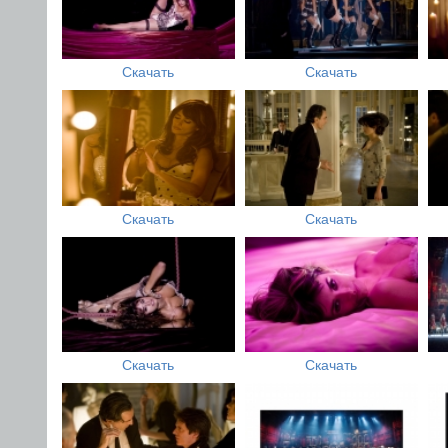
Скачать
Скачать
Скачать
Скачать
Скачать
Скачать