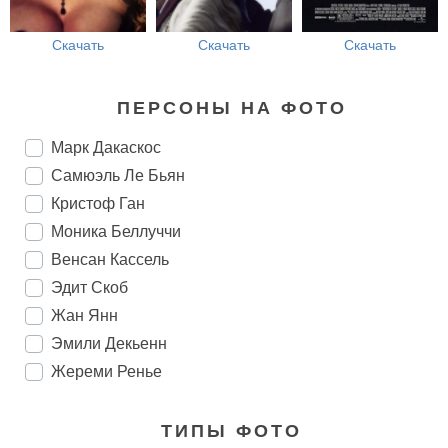
Скачать
Скачать
Скачать
ПЕРСОНЫ НА ФОТО
Марк Дакаскос
Самюэль Ле Бьян
Кристоф Ган
Моника Беллуччи
Венсан Кассель
Эдит Скоб
Жан Янн
Эмили Декьенн
Жереми Ренье
ТИПЫ ФОТО