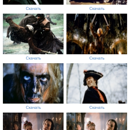
Скачать
Скачать
Скачать
Скачать
Скачать
Скачать