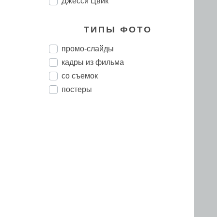
Джесси Цвик
ТИПЫ ФОТО
промо-слайды
кадры из фильма
со съемок
постеры