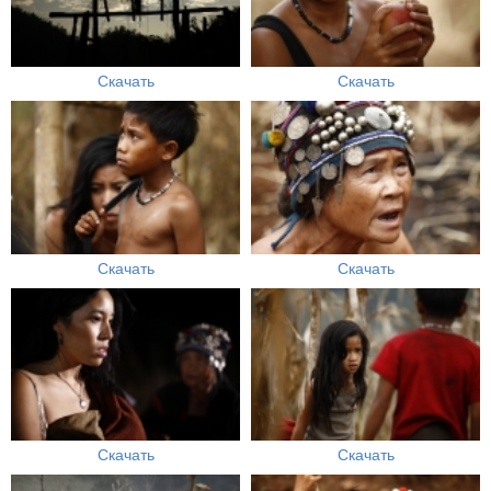
Скачать
Скачать
Скачать
Скачать
Скачать
Скачать