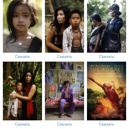
Скачать
Скачать
Скачать
Скачать
Скачать
Скачать