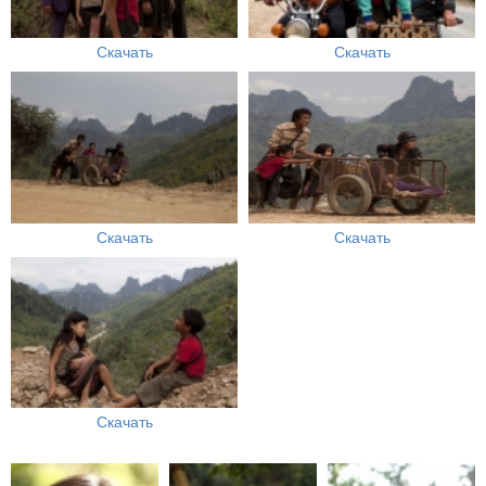
Скачать
Скачать
Скачать
Скачать
Скачать