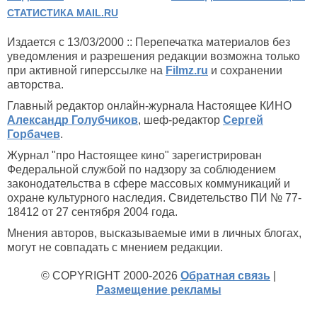
СТАТИСТИКА MAIL.RU
Издается с 13/03/2000 :: Перепечатка материалов без
уведомления и разрешения редакции возможна только
при активной гиперссылке на
Filmz.ru
и сохранении
авторства.
Главный редактор онлайн-журнала Настоящее КИНО
Александр Голубчиков
, шеф-редактор
Сергей
Горбачев
.
Журнал "про Настоящее кино" зарегистрирован
Федеральной службой по надзору за соблюдением
законодательства в сфере массовых коммуникаций и
охране культурного наследия. Свидетельство ПИ № 77-
18412 от 27 сентября 2004 года.
Мнения авторов, высказываемые ими в личных блогах,
могут не совпадать с мнением редакции.
© COPYRIGHT 2000-2026
Обратная связь
|
Размещение рекламы