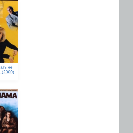
ать не
 (2000)