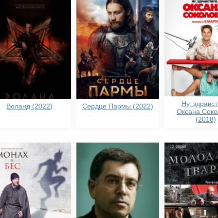
Ну, здравст
Воланд (2022)
Сердце Пармы (2022)
Оксана Соко
(2018)