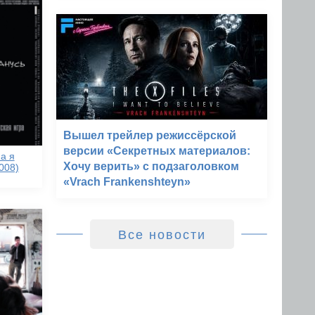
Вышел трейлер режиссёрской
версии «Секретных материалов:
 а я
Хочу верить» с подзаголовком
008)
«Vrach Frankenshteyn»
Все новости