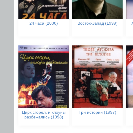
24 часа (2000)
Восток-Запад (1999)
Цирк сгорел, и клоуны
Три истории (1997)
разбежались (1998)