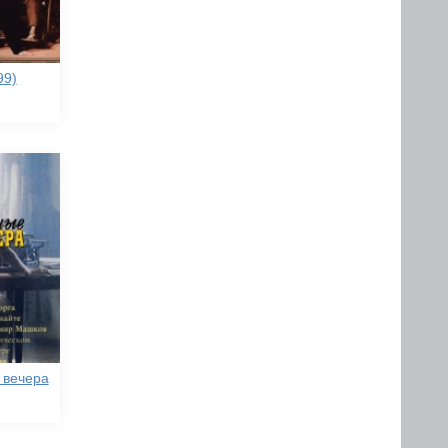
99)
 вечера