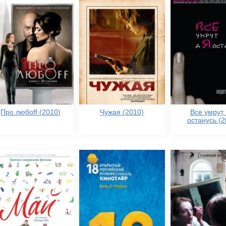
Про любоff (2010)
Чужая (2010)
Все умрут,
останусь (2