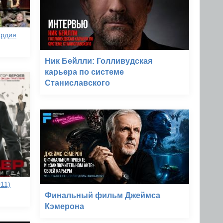
ардия
Ник Бейлли: Голливудская
карьера по системе
Станиславского
11)
Финальный фильм Джеймса
Кэмерона