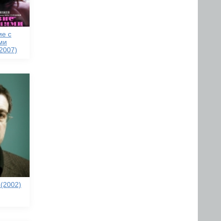
ие с
ми
2007)
(2002)