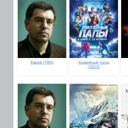
Еврей (TBA)
Хоккейные папы
(2023)