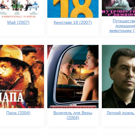
Путешеств
Май (2007)
Кинотавр 18 (2007)
домашни
животными (
Папа (2004)
Водитель для Веры
Летний дождь 
(2004)