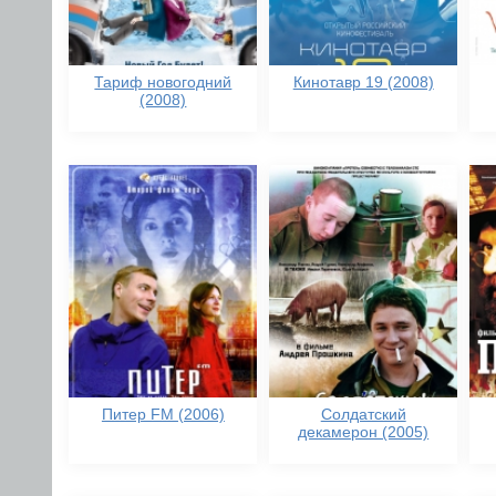
Тариф новогодний
Кинотавр 19 (2008)
(2008)
Питер FM (2006)
Солдатский
декамерон (2005)