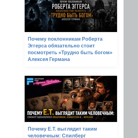
Почему поклонникам Роберта
Эггерса обязательно стоит
посмотреть «Трудно быть богом»
Алексея Германа
Почему E.T. выглядит таким
человечным: Спилберг