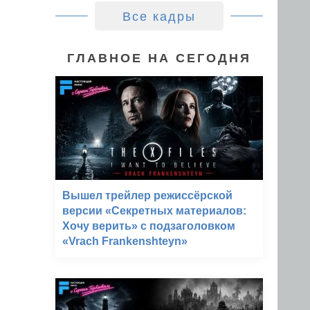
Все кадры
ГЛАВНОЕ НА СЕГОДНЯ
Вышел трейлер режиссёрской
версии «Секретных материалов:
Хочу верить» с подзаголовком
«Vrach Frankenshteyn»