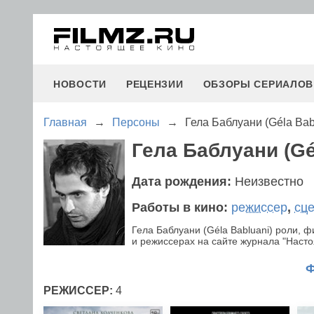
НОВОСТИ
РЕЦЕНЗИИ
ОБЗОРЫ СЕРИАЛОВ
Главная
→
Персоны
→
Гела Баблуани (Géla Bab
Гела Баблуани (Gé
Дата рождения:
Неизвестно
Работы в кино:
режиссер
,
сц
Гела Баблуани (Géla Babluani) роли,
и режиссерах на сайте журнала "Настоя
РЕЖИССЕР:
4