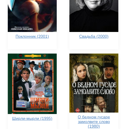
Поклонник (2001)
Свадьба (2000)
О бедном гусаре
Ширли-мырли (1995)
замолвите слово
(1980)