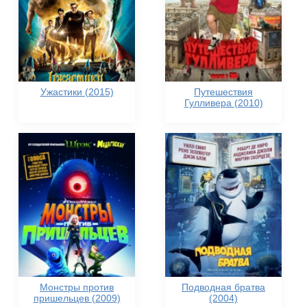
Ужастики (2015)
Путешествия
Гулливера (2010)
Монстры против
Подводная братва
пришельцев (2009)
(2004)