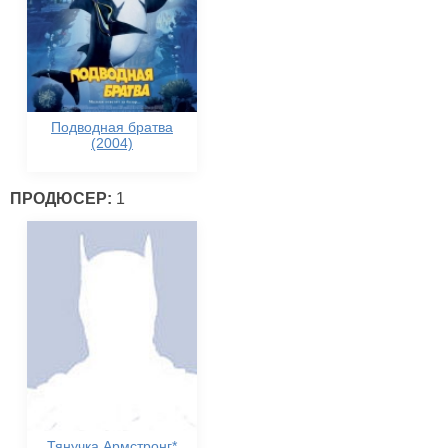
Подводная братва
(2004)
ПРОДЮСЕР:
1
Тянучка Армстронг*