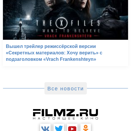
Вышел трейлер режиссёрской версии
«Секретных материалов: Хочу верить» с
подзаголовком «Vrach Frankenshteyn»
Все новости