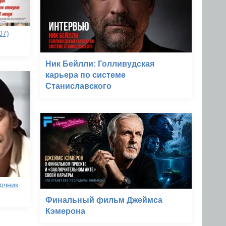
07)
Ник Бейлли: Голливудская
карьера по системе
Станиславского
очник
Финальный фильм Джеймса
Кэмерона