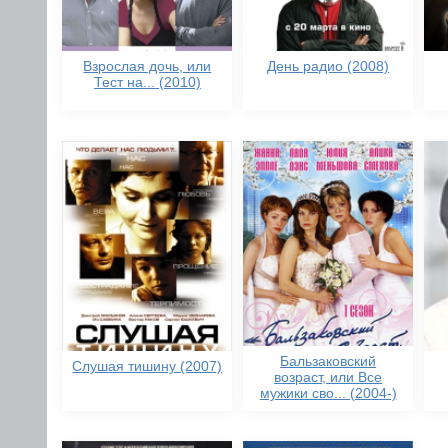
Взрослая дочь, или
День радио (2008)
Тест на... (2010)
Бальзаковский
Слушая тишину (2007)
возраст, или Все
мужики сво... (2004-)