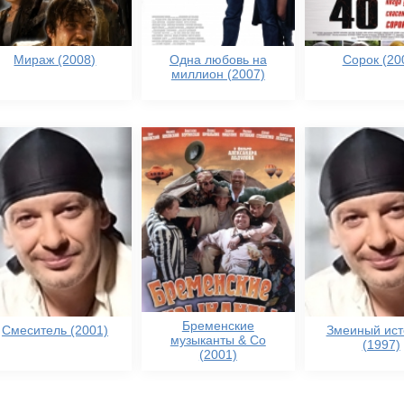
Мираж (2008)
Одна любовь на
Сорок (20
миллион (2007)
Бременские
Смеситель (2001)
Змеиный ист
музыканты & Co
(1997)
(2001)