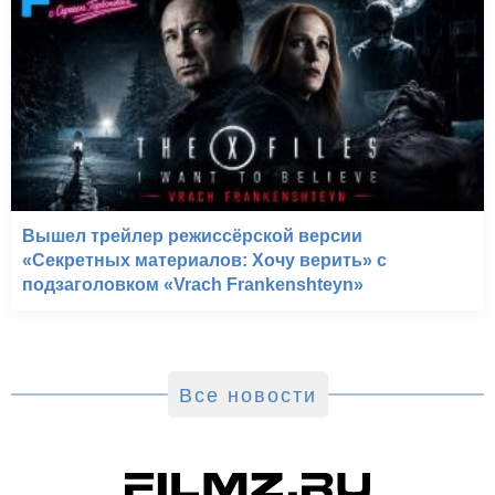
Вышел трейлер режиссёрской версии
«Секретных материалов: Хочу верить» с
подзаголовком «Vrach Frankenshteyn»
Все новости