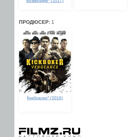
Возмездие* (2017)
ПРОДЮСЕР:
1
Кикбоксер* (2016)