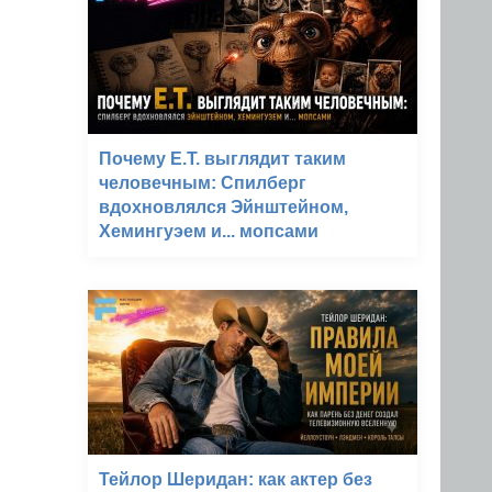
Почему E.T. выглядит таким
человечным: Спилберг
вдохновлялся Эйнштейном,
Хемингуэем и... мопсами
Тейлор Шеридан: как актер без