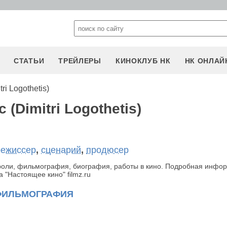
СТАТЬИ
ТРЕЙЛЕРЫ
КИНОКЛУБ НК
НК ОНЛАЙ
ri Logothetis)
(Dimitri Logothetis)
режиссер
,
сценарий
,
продюсер
s) роли, фильмография, биография, работы в кино. Подробная инфо
 "Настоящее кино" filmz.ru
ФИЛЬМОГРАФИЯ