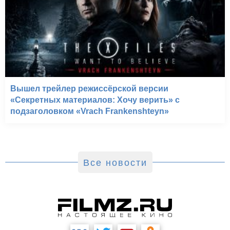
Вышел трейлер режиссёрской версии
«Секретных материалов: Хочу верить» с
подзаголовком «Vrach Frankenshteyn»
Все новости