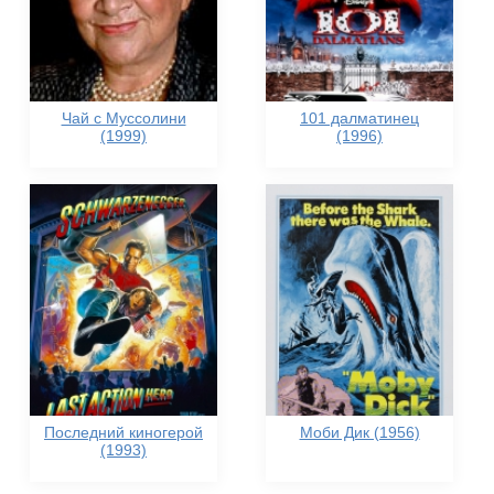
Чай с Муссолини
101 далматинец
(1999)
(1996)
Последний киногерой
Моби Дик (1956)
(1993)