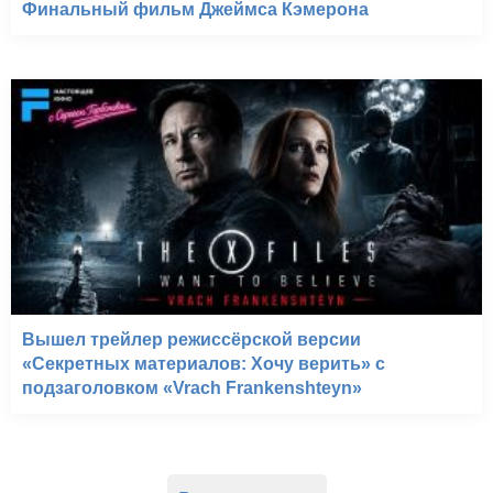
Финальный фильм Джеймса Кэмерона
Вышел трейлер режиссёрской версии
«Секретных материалов: Хочу верить» с
подзаголовком «Vrach Frankenshteyn»