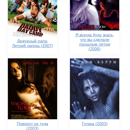
Я всегда буду знать,
что вы сделали
Дежурный папа:
прошлым летом
Летний лагерь (2007)
(2006)
Поворот не туда
Готика (2003)
(2003)