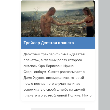
уже в этом году.
Трейлер Девятая планета
Дебютный трейлер фильма «Девятая
планета», в главных ролях которого
снялись Юра Борисов и Ирина
Старшенбаум. Сюжет рассказывает о
Диме Хрусте, автомеханике, который
после несчастного случая начинает
вспоминать о своей службе на другой
планете и о возлюбленной Полине. Никто
не верит ему, но когда он встречает
девушку из своих видений, то решает