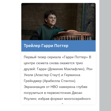
Ильясов и другие. Режиссером стал
Никита Власов («Комбинация»).
«Хоттабыч» выйдет в прокат 1 января
2027 года.
Трейлер Гарри Поттер
Первый тизер сериала «Гарри Поттер» В
центре сюжета снова окажется трио
друзей: Гарри (Доминик Маклафлин), Рон
Уизли (Аластер Стаут) и Гермиона
Грейнджер (Арабелла Стэнтон).
Экранизация от HBO намерена глубже
погрузиться в первоисточник Джоан
Роулинг, избрав формат многосерийного
повествования, который позволяет лучше
раскрыть книги. Возвращаемся в Хогвартс