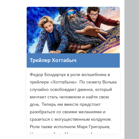
Трейлер Хоттабыч
Федор Бондарчук в роли волшебника в
трейлере «Хоттабыча». По сюжету Волька
случайно освобождает джинна, который
мечтает стать человеком и найти свою
дочь. Теперь им вместе предстоит
разобраться со своими желаниями и
сразиться с могущественным колдуном.
Роли также исполнили Марк Григорьев,
Надежда и Анна Михалковы, Аскар