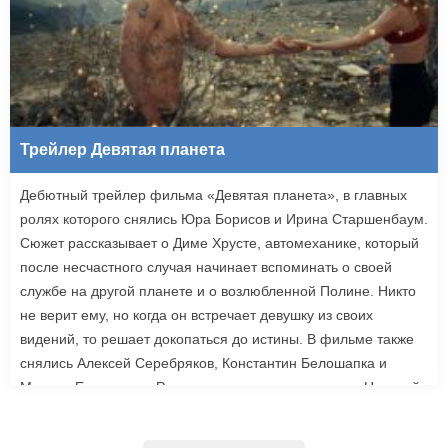
Трейлер Девятая планета
Дебютный трейлер фильма «Девятая планета», в главных
ролях которого снялись Юра Борисов и Ирина Старшенбаум.
Сюжет рассказывает о Диме Хрусте, автомеханике, который
после несчастного случая начинает вспоминать о своей
службе на другой планете и о возлюбленной Полине. Никто
не верит ему, но когда он встречает девушку из своих
видений, то решает докопаться до истины. В фильме также
снялись Алексей Серебряков, Константин Белошапка и
Максим Емельянов. Режиссером картины выступил Николай
Рыбников, известный по фильму «Чекаго». Премьера
«Девятой планеты» запланирована на 24 сентября.