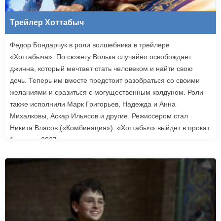
Трейлер Хоттабыч
Федор Бондарчук в роли волшебника в трейлере
«Хоттабыча». По сюжету Волька случайно освобождает
джинна, который мечтает стать человеком и найти свою
дочь. Теперь им вместе предстоит разобраться со своими
желаниями и сразиться с могущественным колдуном. Роли
также исполнили Марк Григорьев, Надежда и Анна
Михалковы, Аскар Ильясов и другие. Режиссером стал
Никита Власов («Комбинация»). «Хоттабыч» выйдет в прокат
1 января 2027 года.