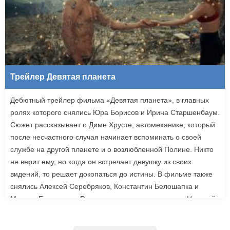
Трейлер Девятая планета
Дебютный трейлер фильма «Девятая планета», в главных
ролях которого снялись Юра Борисов и Ирина Старшенбаум.
Сюжет рассказывает о Диме Хрусте, автомеханике, который
после несчастного случая начинает вспоминать о своей
службе на другой планете и о возлюбленной Полине. Никто
не верит ему, но когда он встречает девушку из своих
видений, то решает докопаться до истины. В фильме также
снялись Алексей Серебряков, Константин Белошапка и
Максим Емельянов. Режиссером картины выступил Николай
Рыбников, известный по фильму «Чекаго». Премьера
«Девятой планеты» запланирована на 24 сентября.