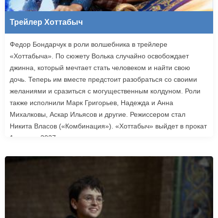
Трейлер Хоттабыч
Федор Бондарчук в роли волшебника в трейлере
«Хоттабыча». По сюжету Волька случайно освобождает
джинна, который мечтает стать человеком и найти свою
дочь. Теперь им вместе предстоит разобраться со своими
желаниями и сразиться с могущественным колдуном. Роли
также исполнили Марк Григорьев, Надежда и Анна
Михалковы, Аскар Ильясов и другие. Режиссером стал
Никита Власов («Комбинация»). «Хоттабыч» выйдет в прокат
1 января 2027 года.