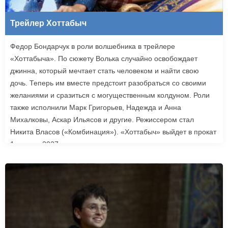
Трейлер Хоттабыч
Федор Бондарчук в роли волшебника в трейлере
«Хоттабыча». По сюжету Волька случайно освобождает
джинна, который мечтает стать человеком и найти свою
дочь. Теперь им вместе предстоит разобраться со своими
желаниями и сразиться с могущественным колдуном. Роли
также исполнили Марк Григорьев, Надежда и Анна
Михалковы, Аскар Ильясов и другие. Режиссером стал
Никита Власов («Комбинация»). «Хоттабыч» выйдет в прокат
1 января 2027 года.