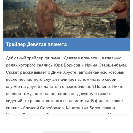
Трейлер Девятая планета
Дебютный трейлер фильма «Девятая планета», в главных
ролях которого снялись Юра Борисов и Ирина Старшенбаум.
Сюжет рассказывает о Диме Хрусте, автомеханике, который
после несчастного случая начинает вспоминать о своей
службе на другой планете и о возлюбленной Полине. Никто
не верит ему, но когда он встречает девушку из своих
видений, то решает докопаться до истины. В фильме также
снялись Алексей Серебряков, Константин Белошапка и
Максим Емельянов. Режиссером картины выступил Николай
Рыбников, известный по фильму «Чекаго». Премьера
«Девятой планеты» запланирована на 24 сентября.