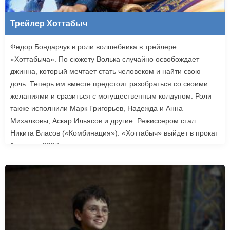
Трейлер Хоттабыч
Федор Бондарчук в роли волшебника в трейлере
«Хоттабыча». По сюжету Волька случайно освобождает
джинна, который мечтает стать человеком и найти свою
дочь. Теперь им вместе предстоит разобраться со своими
желаниями и сразиться с могущественным колдуном. Роли
также исполнили Марк Григорьев, Надежда и Анна
Михалковы, Аскар Ильясов и другие. Режиссером стал
Никита Власов («Комбинация»). «Хоттабыч» выйдет в прокат
1 января 2027 года.