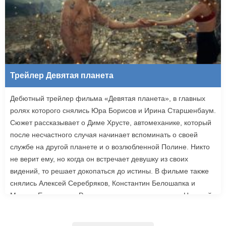
Трейлер Девятая планета
Дебютный трейлер фильма «Девятая планета», в главных
ролях которого снялись Юра Борисов и Ирина Старшенбаум.
Сюжет рассказывает о Диме Хрусте, автомеханике, который
после несчастного случая начинает вспоминать о своей
службе на другой планете и о возлюбленной Полине. Никто
не верит ему, но когда он встречает девушку из своих
видений, то решает докопаться до истины. В фильме также
снялись Алексей Серебряков, Константин Белошапка и
Максим Емельянов. Режиссером картины выступил Николай
Рыбников, известный по фильму «Чекаго». Премьера
«Девятой планеты» запланирована на 24 сентября.