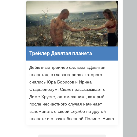
уже в этом году.
Трейлер Девятая планета
Дебютный трейлер фильма «Девятая
планета», в главных ролях которого
снялись Юра Борисов и Ирина
Старшенбаум. Сюжет рассказывает о
Диме Хрусте, автомеханике, который
после несчастного случая начинает
вспоминать о своей службе на другой
планете и о возлюбленной Полине. Никто
не верит ему, но когда он встречает
девушку из своих видений, то решает