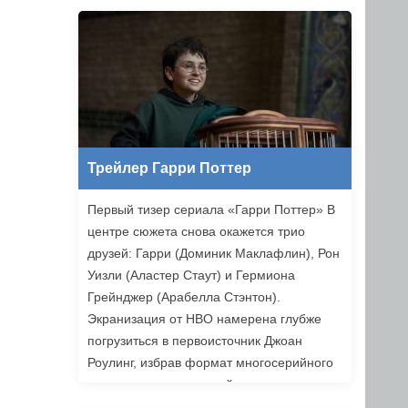
Ильясов и другие. Режиссером стал
Никита Власов («Комбинация»).
«Хоттабыч» выйдет в прокат 1 января
2027 года.
Трейлер Гарри Поттер
Первый тизер сериала «Гарри Поттер» В
центре сюжета снова окажется трио
друзей: Гарри (Доминик Маклафлин), Рон
Уизли (Аластер Стаут) и Гермиона
Грейнджер (Арабелла Стэнтон).
Экранизация от HBO намерена глубже
погрузиться в первоисточник Джоан
Роулинг, избрав формат многосерийного
повествования, который позволяет лучше
раскрыть книги. Возвращаемся в Хогвартс