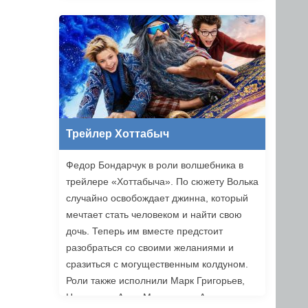
Трейлер Хоттабыч
Федор Бондарчук в роли волшебника в
трейлере «Хоттабыча». По сюжету Волька
случайно освобождает джинна, который
мечтает стать человеком и найти свою
дочь. Теперь им вместе предстоит
разобраться со своими желаниями и
сразиться с могущественным колдуном.
Роли также исполнили Марк Григорьев,
Надежда и Анна Михалковы, Аскар