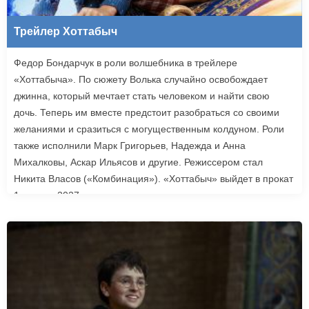
Трейлер Хоттабыч
Федор Бондарчук в роли волшебника в трейлере
«Хоттабыча». По сюжету Волька случайно освобождает
джинна, который мечтает стать человеком и найти свою
дочь. Теперь им вместе предстоит разобраться со своими
желаниями и сразиться с могущественным колдуном. Роли
также исполнили Марк Григорьев, Надежда и Анна
Михалковы, Аскар Ильясов и другие. Режиссером стал
Никита Власов («Комбинация»). «Хоттабыч» выйдет в прокат
1 января 2027 года.