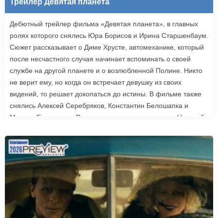
Трейлер Девятая планета
Дебютный трейлер фильма «Девятая планета», в главных
ролях которого снялись Юра Борисов и Ирина Старшенбаум.
Сюжет рассказывает о Диме Хрусте, автомеханике, который
после несчастного случая начинает вспоминать о своей
службе на другой планете и о возлюбленной Полине. Никто
не верит ему, но когда он встречает девушку из своих
видений, то решает докопаться до истины. В фильме также
снялись Алексей Серебряков, Константин Белошапка и
Максим Емельянов. Режиссером картины выступил Николай
Рыбников, известный по фильму «Чекаго». Премьера
«Девятой планеты» запланирована на 24 сентября.