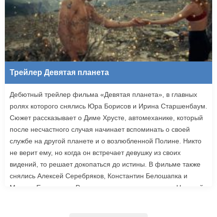
Трейлер Девятая планета
Дебютный трейлер фильма «Девятая планета», в главных
ролях которого снялись Юра Борисов и Ирина Старшенбаум.
Сюжет рассказывает о Диме Хрусте, автомеханике, который
после несчастного случая начинает вспоминать о своей
службе на другой планете и о возлюбленной Полине. Никто
не верит ему, но когда он встречает девушку из своих
видений, то решает докопаться до истины. В фильме также
снялись Алексей Серебряков, Константин Белошапка и
Максим Емельянов. Режиссером картины выступил Николай
Рыбников, известный по фильму «Чекаго». Премьера
«Девятой планеты» запланирована на 24 сентября.