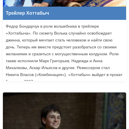
Трейлер Хоттабыч
Федор Бондарчук в роли волшебника в трейлере
«Хоттабыча». По сюжету Волька случайно освобождает
джинна, который мечтает стать человеком и найти свою
дочь. Теперь им вместе предстоит разобраться со своими
желаниями и сразиться с могущественным колдуном. Роли
также исполнили Марк Григорьев, Надежда и Анна
Михалковы, Аскар Ильясов и другие. Режиссером стал
Никита Власов («Комбинация»). «Хоттабыч» выйдет в прокат
1 января 2027 года.