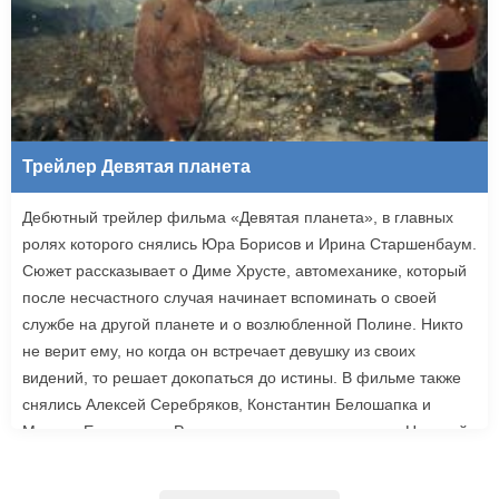
Трейлер Девятая планета
Дебютный трейлер фильма «Девятая планета», в главных
ролях которого снялись Юра Борисов и Ирина Старшенбаум.
Сюжет рассказывает о Диме Хрусте, автомеханике, который
после несчастного случая начинает вспоминать о своей
службе на другой планете и о возлюбленной Полине. Никто
не верит ему, но когда он встречает девушку из своих
видений, то решает докопаться до истины. В фильме также
снялись Алексей Серебряков, Константин Белошапка и
Максим Емельянов. Режиссером картины выступил Николай
Рыбников, известный по фильму «Чекаго». Премьера
«Девятой планеты» запланирована на 24 сентября.