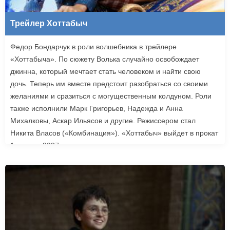
Трейлер Хоттабыч
Федор Бондарчук в роли волшебника в трейлере
«Хоттабыча». По сюжету Волька случайно освобождает
джинна, который мечтает стать человеком и найти свою
дочь. Теперь им вместе предстоит разобраться со своими
желаниями и сразиться с могущественным колдуном. Роли
также исполнили Марк Григорьев, Надежда и Анна
Михалковы, Аскар Ильясов и другие. Режиссером стал
Никита Власов («Комбинация»). «Хоттабыч» выйдет в прокат
1 января 2027 года.