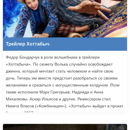
Трейлер Хоттабыч
Федор Бондарчук в роли волшебника в трейлере
«Хоттабыча». По сюжету Волька случайно освобождает
джинна, который мечтает стать человеком и найти свою
дочь. Теперь им вместе предстоит разобраться со своими
желаниями и сразиться с могущественным колдуном. Роли
также исполнили Марк Григорьев, Надежда и Анна
Михалковы, Аскар Ильясов и другие. Режиссером стал
Никита Власов («Комбинация»). «Хоттабыч» выйдет в прокат
1 января 2027 года.