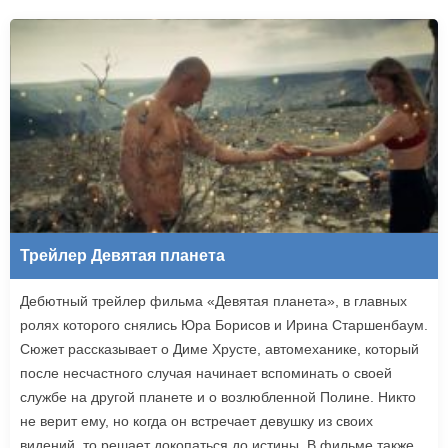
Трейлер Девятая планета
Дебютный трейлер фильма «Девятая планета», в главных
ролях которого снялись Юра Борисов и Ирина Старшенбаум.
Сюжет рассказывает о Диме Хрусте, автомеханике, который
после несчастного случая начинает вспоминать о своей
службе на другой планете и о возлюбленной Полине. Никто
не верит ему, но когда он встречает девушку из своих
видений, то решает докопаться до истины. В фильме также