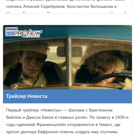
снялись Алексей Серебряков, Константин Белошапка и
Максим Емельянов. Режиссером картины выступил Николай
Рыбников, известный по фильму «Чекаго». Премьера
«Девятой планеты» запланирована на 24 сентября.
Трейлер Невеста
Первый трейлер «Невесты» — фильма с Кристианом
Бейлом и Джесси Бакли в главных ролях. По сюжету в 1930-е
годы одинокий Франкенштейн отправляется в Чикаго, где
просит доктора Евфрония помочь создать ему спутника