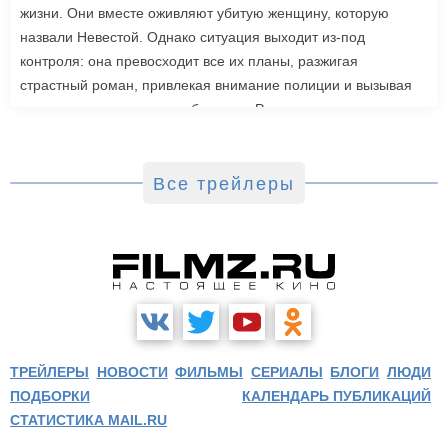
жизни. Они вместе оживляют убитую женщину, которую
назвали Невестой. Однако ситуация выходит из-под
контроля: она превосходит все их планы, разжигая
страстный роман, привлекая внимание полиции и вызывая
радикальную реакцию в обществе. Роли также исполнили
Джейк Джилленхол, Питер Сарсгаард, Пенелопа Крус, Аннетт
Бенинг. Режиссером стала Мэгги Джилленхол. «Невеста»
выйдет в зарубежный прокат 6 марта.
Все трейлеры
ТРЕЙЛЕРЫ
НОВОСТИ
ФИЛЬМЫ
СЕРИАЛЫ
БЛОГИ
ЛЮДИ
ПОДБОРКИ
КАЛЕНДАРЬ ПУБЛИКАЦИЙ
СТАТИСТИКА MAIL.RU