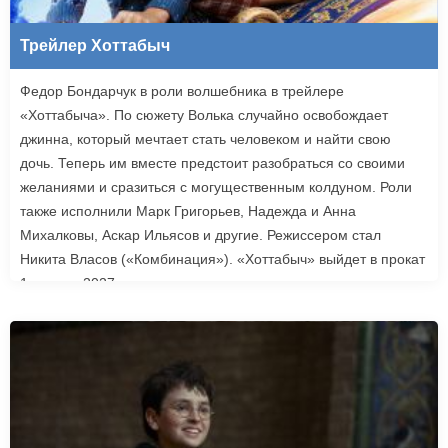
Трейлер Хоттабыч
Федор Бондарчук в роли волшебника в трейлере
«Хоттабыча». По сюжету Волька случайно освобождает
джинна, который мечтает стать человеком и найти свою
дочь. Теперь им вместе предстоит разобраться со своими
желаниями и сразиться с могущественным колдуном. Роли
также исполнили Марк Григорьев, Надежда и Анна
Михалковы, Аскар Ильясов и другие. Режиссером стал
Никита Власов («Комбинация»). «Хоттабыч» выйдет в прокат
1 января 2027 года.