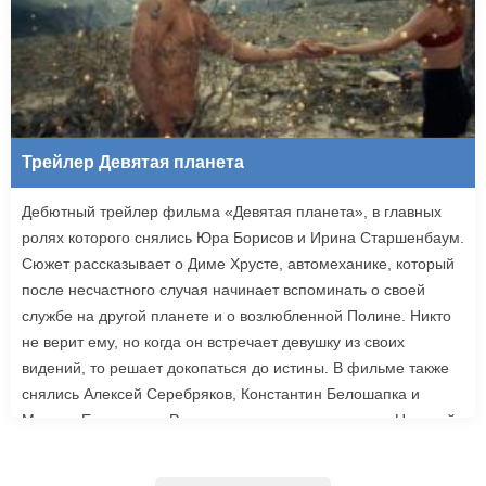
Трейлер Девятая планета
Дебютный трейлер фильма «Девятая планета», в главных
ролях которого снялись Юра Борисов и Ирина Старшенбаум.
Сюжет рассказывает о Диме Хрусте, автомеханике, который
после несчастного случая начинает вспоминать о своей
службе на другой планете и о возлюбленной Полине. Никто
не верит ему, но когда он встречает девушку из своих
видений, то решает докопаться до истины. В фильме также
снялись Алексей Серебряков, Константин Белошапка и
Максим Емельянов. Режиссером картины выступил Николай
Рыбников, известный по фильму «Чекаго». Премьера
«Девятой планеты» запланирована на 24 сентября.