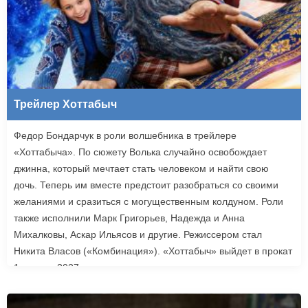
Трейлер Хоттабыч
Федор Бондарчук в роли волшебника в трейлере
«Хоттабыча». По сюжету Волька случайно освобождает
джинна, который мечтает стать человеком и найти свою
дочь. Теперь им вместе предстоит разобраться со своими
желаниями и сразиться с могущественным колдуном. Роли
также исполнили Марк Григорьев, Надежда и Анна
Михалковы, Аскар Ильясов и другие. Режиссером стал
Никита Власов («Комбинация»). «Хоттабыч» выйдет в прокат
1 января 2027 года.