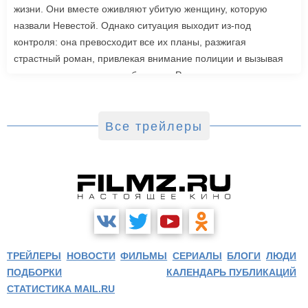
жизни. Они вместе оживляют убитую женщину, которую
назвали Невестой. Однако ситуация выходит из-под
контроля: она превосходит все их планы, разжигая
страстный роман, привлекая внимание полиции и вызывая
радикальную реакцию в обществе. Роли также исполнили
Джейк Джилленхол, Питер Сарсгаард, Пенелопа Крус, Аннетт
Бенинг. Режиссером стала Мэгги Джилленхол. «Невеста»
выйдет в зарубежный прокат 6 марта.
Все трейлеры
ТРЕЙЛЕРЫ
НОВОСТИ
ФИЛЬМЫ
СЕРИАЛЫ
БЛОГИ
ЛЮДИ
ПОДБОРКИ
КАЛЕНДАРЬ ПУБЛИКАЦИЙ
СТАТИСТИКА MAIL.RU