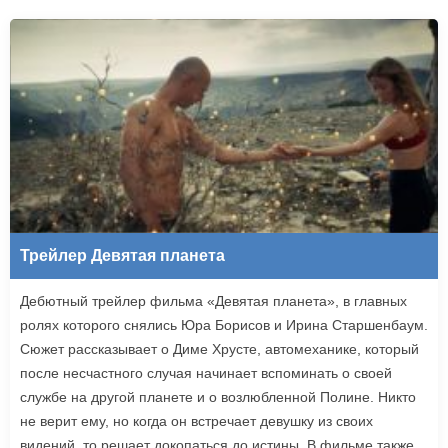
Трейлер Девятая планета
Дебютный трейлер фильма «Девятая планета», в главных
ролях которого снялись Юра Борисов и Ирина Старшенбаум.
Сюжет рассказывает о Диме Хрусте, автомеханике, который
после несчастного случая начинает вспоминать о своей
службе на другой планете и о возлюбленной Полине. Никто
не верит ему, но когда он встречает девушку из своих
видений, то решает докопаться до истины. В фильме также