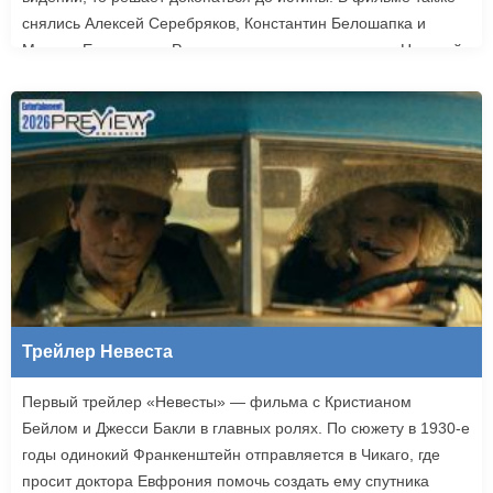
снялись Алексей Серебряков, Константин Белошапка и
Максим Емельянов. Режиссером картины выступил Николай
Рыбников, известный по фильму «Чекаго». Премьера
«Девятой планеты» запланирована на 24 сентября.
Трейлер Невеста
Первый трейлер «Невесты» — фильма с Кристианом
Бейлом и Джесси Бакли в главных ролях. По сюжету в 1930-е
годы одинокий Франкенштейн отправляется в Чикаго, где
просит доктора Евфрония помочь создать ему спутника