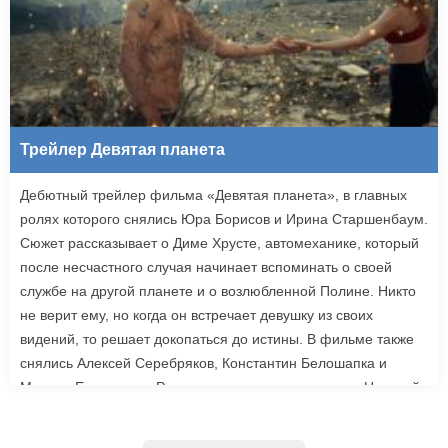
Трейлер Девятая планета
Дебютный трейлер фильма «Девятая планета», в главных
ролях которого снялись Юра Борисов и Ирина Старшенбаум.
Сюжет рассказывает о Диме Хрусте, автомеханике, который
после несчастного случая начинает вспоминать о своей
службе на другой планете и о возлюбленной Полине. Никто
не верит ему, но когда он встречает девушку из своих
видений, то решает докопаться до истины. В фильме также
снялись Алексей Серебряков, Константин Белошапка и
Максим Емельянов. Режиссером картины выступил Николай
Рыбников, известный по фильму «Чекаго». Премьера
«Девятой планеты» запланирована на 24 сентября.