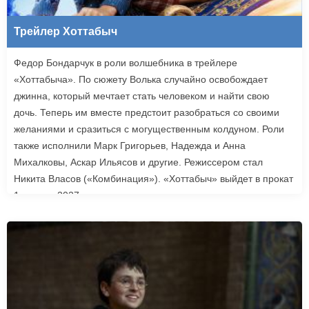
Трейлер Хоттабыч
Федор Бондарчук в роли волшебника в трейлере
«Хоттабыча». По сюжету Волька случайно освобождает
джинна, который мечтает стать человеком и найти свою
дочь. Теперь им вместе предстоит разобраться со своими
желаниями и сразиться с могущественным колдуном. Роли
также исполнили Марк Григорьев, Надежда и Анна
Михалковы, Аскар Ильясов и другие. Режиссером стал
Никита Власов («Комбинация»). «Хоттабыч» выйдет в прокат
1 января 2027 года.