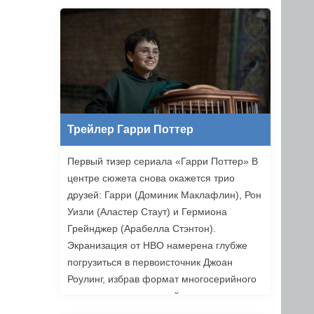
Ильясов и другие. Режиссером стал
Никита Власов («Комбинация»).
«Хоттабыч» выйдет в прокат 1 января
2027 года.
Трейлер Гарри Поттер
Первый тизер сериала «Гарри Поттер» В
центре сюжета снова окажется трио
друзей: Гарри (Доминик Маклафлин), Рон
Уизли (Аластер Стаут) и Гермиона
Грейнджер (Арабелла Стэнтон).
Экранизация от HBO намерена глубже
погрузиться в первоисточник Джоан
Роулинг, избрав формат многосерийного
повествования, который позволяет лучше
раскрыть книги. Возвращаемся в Хогвартс