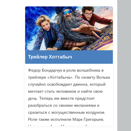
Трейлер Хоттабыч
Федор Бондарчук в роли волшебника в
трейлере «Хоттабыча». По сюжету Волька
случайно освобождает джинна, который
мечтает стать человеком и найти свою
дочь. Теперь им вместе предстоит
разобраться со своими желаниями и
сразиться с могущественным колдуном.
Роли также исполнили Марк Григорьев,
Надежда и Анна Михалковы, Аскар