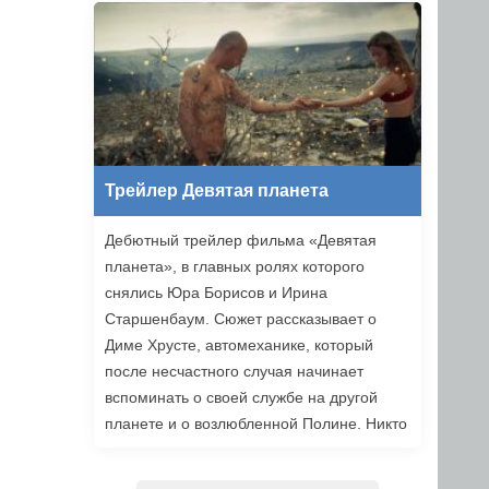
уже в этом году.
Трейлер Девятая планета
Дебютный трейлер фильма «Девятая
планета», в главных ролях которого
снялись Юра Борисов и Ирина
Старшенбаум. Сюжет рассказывает о
Диме Хрусте, автомеханике, который
после несчастного случая начинает
вспоминать о своей службе на другой
планете и о возлюбленной Полине. Никто
не верит ему, но когда он встречает
девушку из своих видений, то решает