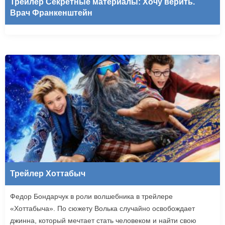
Трейлер Секретные материалы: Хочу верить.
Врач Франкенштейн
Трейлер Хоттабыч
Федор Бондарчук в роли волшебника в трейлере
«Хоттабыча». По сюжету Волька случайно освобождает
джинна, который мечтает стать человеком и найти свою