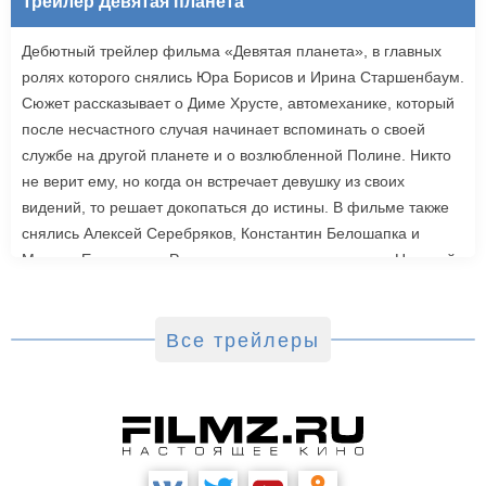
Трейлер Девятая планета
Дебютный трейлер фильма «Девятая планета», в главных
ролях которого снялись Юра Борисов и Ирина Старшенбаум.
Сюжет рассказывает о Диме Хрусте, автомеханике, который
после несчастного случая начинает вспоминать о своей
службе на другой планете и о возлюбленной Полине. Никто
не верит ему, но когда он встречает девушку из своих
видений, то решает докопаться до истины. В фильме также
снялись Алексей Серебряков, Константин Белошапка и
Максим Емельянов. Режиссером картины выступил Николай
Рыбников, известный по фильму «Чекаго». Премьера
«Девятой планеты» запланирована на 24 сентября.
Все трейлеры