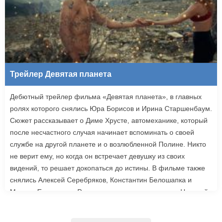
Трейлер Девятая планета
Дебютный трейлер фильма «Девятая планета», в главных
ролях которого снялись Юра Борисов и Ирина Старшенбаум.
Сюжет рассказывает о Диме Хрусте, автомеханике, который
после несчастного случая начинает вспоминать о своей
службе на другой планете и о возлюбленной Полине. Никто
не верит ему, но когда он встречает девушку из своих
видений, то решает докопаться до истины. В фильме также
снялись Алексей Серебряков, Константин Белошапка и
Максим Емельянов. Режиссером картины выступил Николай
Рыбников, известный по фильму «Чекаго». Премьера
«Девятой планеты» запланирована на 24 сентября.