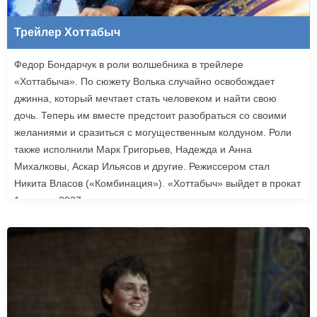
Трейлер Хоттабыч
Федор Бондарчук в роли волшебника в трейлере
«Хоттабыча». По сюжету Волька случайно освобождает
джинна, который мечтает стать человеком и найти свою
дочь. Теперь им вместе предстоит разобраться со своими
желаниями и сразиться с могущественным колдуном. Роли
также исполнили Марк Григорьев, Надежда и Анна
Михалковы, Аскар Ильясов и другие. Режиссером стал
Никита Власов («Комбинация»). «Хоттабыч» выйдет в прокат
1 января 2027 года.