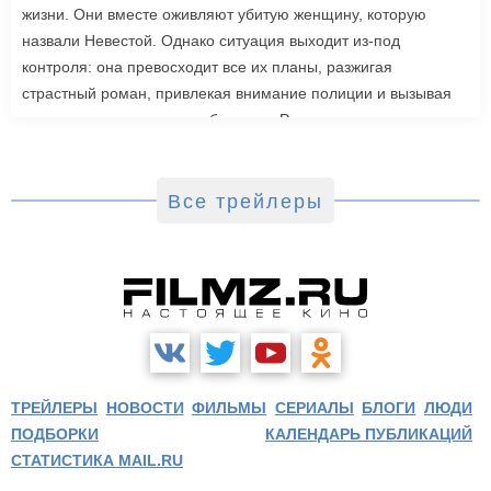
жизни. Они вместе оживляют убитую женщину, которую
назвали Невестой. Однако ситуация выходит из-под
контроля: она превосходит все их планы, разжигая
страстный роман, привлекая внимание полиции и вызывая
радикальную реакцию в обществе. Роли также исполнили
Джейк Джилленхол, Питер Сарсгаард, Пенелопа Крус, Аннетт
Бенинг. Режиссером стала Мэгги Джилленхол. «Невеста»
выйдет в зарубежный прокат 6 марта.
Все трейлеры
ТРЕЙЛЕРЫ
НОВОСТИ
ФИЛЬМЫ
СЕРИАЛЫ
БЛОГИ
ЛЮДИ
ПОДБОРКИ
КАЛЕНДАРЬ ПУБЛИКАЦИЙ
СТАТИСТИКА MAIL.RU