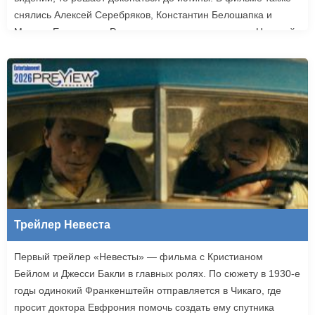
снялись Алексей Серебряков, Константин Белошапка и
Максим Емельянов. Режиссером картины выступил Николай
Рыбников, известный по фильму «Чекаго». Премьера
«Девятой планеты» запланирована на 24 сентября.
Трейлер Невеста
Первый трейлер «Невесты» — фильма с Кристианом
Бейлом и Джесси Бакли в главных ролях. По сюжету в 1930-е
годы одинокий Франкенштейн отправляется в Чикаго, где
просит доктора Евфрония помочь создать ему спутника