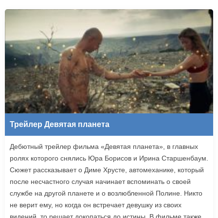
Трейлер Девятая планета
Дебютный трейлер фильма «Девятая планета», в главных
ролях которого снялись Юра Борисов и Ирина Старшенбаум.
Сюжет рассказывает о Диме Хрусте, автомеханике, который
после несчастного случая начинает вспоминать о своей
службе на другой планете и о возлюбленной Полине. Никто
не верит ему, но когда он встречает девушку из своих
видений, то решает докопаться до истины. В фильме также