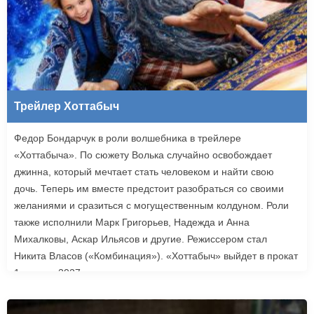
Трейлер Хоттабыч
Федор Бондарчук в роли волшебника в трейлере
«Хоттабыча». По сюжету Волька случайно освобождает
джинна, который мечтает стать человеком и найти свою
дочь. Теперь им вместе предстоит разобраться со своими
желаниями и сразиться с могущественным колдуном. Роли
также исполнили Марк Григорьев, Надежда и Анна
Михалковы, Аскар Ильясов и другие. Режиссером стал
Никита Власов («Комбинация»). «Хоттабыч» выйдет в прокат
1 января 2027 года.