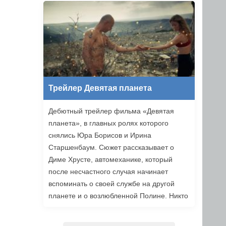
уже в этом году.
Трейлер Девятая планета
Дебютный трейлер фильма «Девятая
планета», в главных ролях которого
снялись Юра Борисов и Ирина
Старшенбаум. Сюжет рассказывает о
Диме Хрусте, автомеханике, который
после несчастного случая начинает
вспоминать о своей службе на другой
планете и о возлюбленной Полине. Никто
не верит ему, но когда он встречает
девушку из своих видений, то решает