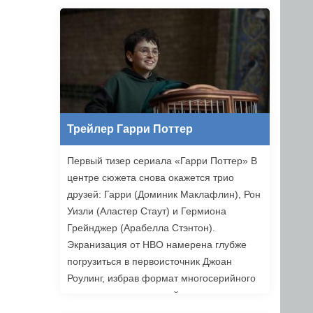
Ильясов и другие. Режиссером стал
Никита Власов («Комбинация»).
«Хоттабыч» выйдет в прокат 1 января
2027 года.
Трейлер Гарри Поттер
Первый тизер сериала «Гарри Поттер» В
центре сюжета снова окажется трио
друзей: Гарри (Доминик Маклафлин), Рон
Уизли (Аластер Стаут) и Гермиона
Грейнджер (Арабелла Стэнтон).
Экранизация от HBO намерена глубже
погрузиться в первоисточник Джоан
Роулинг, избрав формат многосерийного
повествования, который позволяет лучше
раскрыть книги. Возвращаемся в Хогвартс