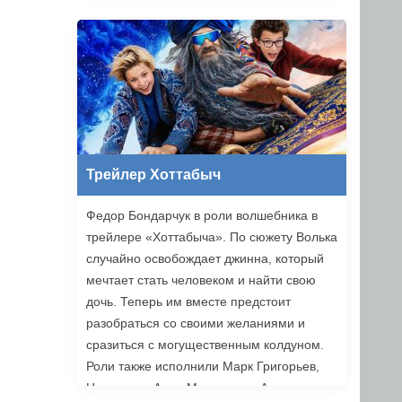
Трейлер Хоттабыч
Федор Бондарчук в роли волшебника в
трейлере «Хоттабыча». По сюжету Волька
случайно освобождает джинна, который
мечтает стать человеком и найти свою
дочь. Теперь им вместе предстоит
разобраться со своими желаниями и
сразиться с могущественным колдуном.
Роли также исполнили Марк Григорьев,
Надежда и Анна Михалковы, Аскар