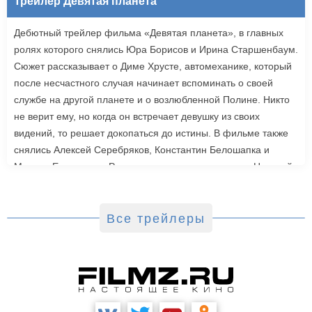
Трейлер Девятая планета
Дебютный трейлер фильма «Девятая планета», в главных
ролях которого снялись Юра Борисов и Ирина Старшенбаум.
Сюжет рассказывает о Диме Хрусте, автомеханике, который
после несчастного случая начинает вспоминать о своей
службе на другой планете и о возлюбленной Полине. Никто
не верит ему, но когда он встречает девушку из своих
видений, то решает докопаться до истины. В фильме также
снялись Алексей Серебряков, Константин Белошапка и
Максим Емельянов. Режиссером картины выступил Николай
Рыбников, известный по фильму «Чекаго». Премьера
«Девятой планеты» запланирована на 24 сентября.
Все трейлеры