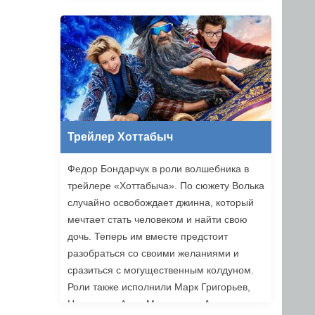
Трейлер Хоттабыч
Федор Бондарчук в роли волшебника в
трейлере «Хоттабыча». По сюжету Волька
случайно освобождает джинна, который
мечтает стать человеком и найти свою
дочь. Теперь им вместе предстоит
разобраться со своими желаниями и
сразиться с могущественным колдуном.
Роли также исполнили Марк Григорьев,
Надежда и Анна Михалковы, Аскар