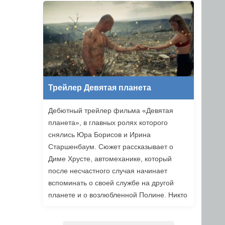
уже в этом году.
Трейлер Девятая планета
Дебютный трейлер фильма «Девятая
планета», в главных ролях которого
снялись Юра Борисов и Ирина
Старшенбаум. Сюжет рассказывает о
Диме Хрусте, автомеханике, который
после несчастного случая начинает
вспоминать о своей службе на другой
планете и о возлюбленной Полине. Никто
не верит ему, но когда он встречает
девушку из своих видений, то решает