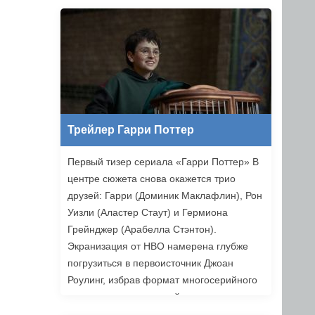
Ильясов и другие. Режиссером стал
Никита Власов («Комбинация»).
«Хоттабыч» выйдет в прокат 1 января
2027 года.
Трейлер Гарри Поттер
Первый тизер сериала «Гарри Поттер» В
центре сюжета снова окажется трио
друзей: Гарри (Доминик Маклафлин), Рон
Уизли (Аластер Стаут) и Гермиона
Грейнджер (Арабелла Стэнтон).
Экранизация от HBO намерена глубже
погрузиться в первоисточник Джоан
Роулинг, избрав формат многосерийного
повествования, который позволяет лучше
раскрыть книги. Возвращаемся в Хогвартс