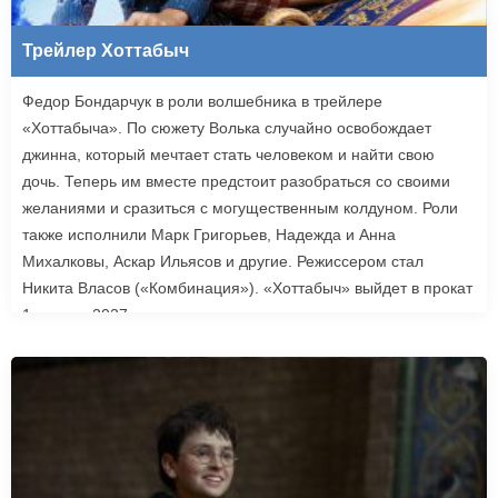
Трейлер Хоттабыч
Федор Бондарчук в роли волшебника в трейлере
«Хоттабыча». По сюжету Волька случайно освобождает
джинна, который мечтает стать человеком и найти свою
дочь. Теперь им вместе предстоит разобраться со своими
желаниями и сразиться с могущественным колдуном. Роли
также исполнили Марк Григорьев, Надежда и Анна
Михалковы, Аскар Ильясов и другие. Режиссером стал
Никита Власов («Комбинация»). «Хоттабыч» выйдет в прокат
1 января 2027 года.