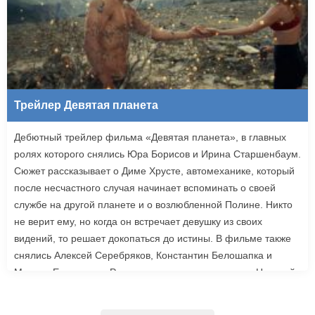
Трейлер Девятая планета
Дебютный трейлер фильма «Девятая планета», в главных
ролях которого снялись Юра Борисов и Ирина Старшенбаум.
Сюжет рассказывает о Диме Хрусте, автомеханике, который
после несчастного случая начинает вспоминать о своей
службе на другой планете и о возлюбленной Полине. Никто
не верит ему, но когда он встречает девушку из своих
видений, то решает докопаться до истины. В фильме также
снялись Алексей Серебряков, Константин Белошапка и
Максим Емельянов. Режиссером картины выступил Николай
Рыбников, известный по фильму «Чекаго». Премьера
«Девятой планеты» запланирована на 24 сентября.