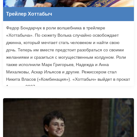
Трейлер Хоттабыч
Федор Бондарчук в роли волшебника в трейлере
«Хоттабыча». По сюжету Волька случайно освобождает
джинна, который мечтает стать человеком и найти свою
дочь. Теперь им вместе предстоит разобраться со своими
желаниями и сразиться с могущественным колдуном. Роли
также исполнили Марк Григорьев, Надежда и Анна
Михалковы, Аскар Ильясов и другие. Режиссером стал
Никита Власов («Комбинация»). «Хоттабыч» выйдет в прокат
1 января 2027 года.