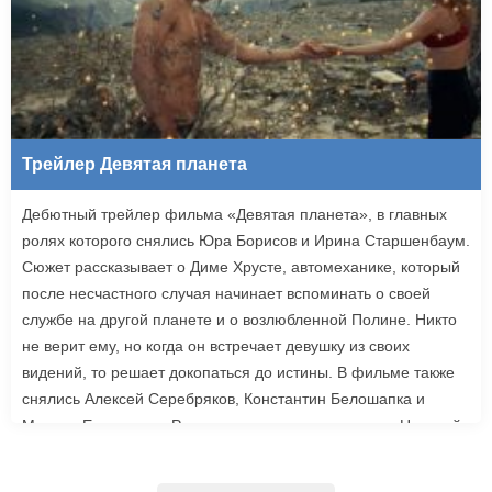
Трейлер Девятая планета
Дебютный трейлер фильма «Девятая планета», в главных
ролях которого снялись Юра Борисов и Ирина Старшенбаум.
Сюжет рассказывает о Диме Хрусте, автомеханике, который
после несчастного случая начинает вспоминать о своей
службе на другой планете и о возлюбленной Полине. Никто
не верит ему, но когда он встречает девушку из своих
видений, то решает докопаться до истины. В фильме также
снялись Алексей Серебряков, Константин Белошапка и
Максим Емельянов. Режиссером картины выступил Николай
Рыбников, известный по фильму «Чекаго». Премьера
«Девятой планеты» запланирована на 24 сентября.