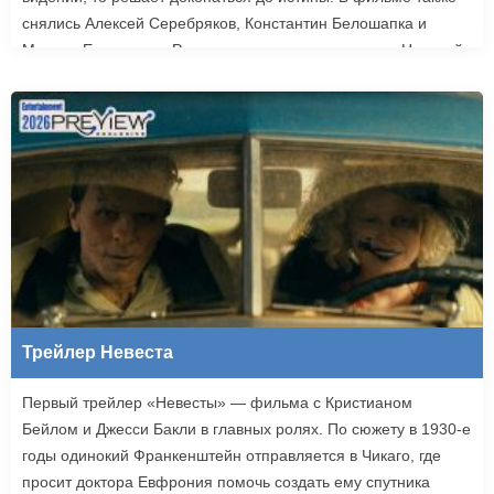
снялись Алексей Серебряков, Константин Белошапка и
Максим Емельянов. Режиссером картины выступил Николай
Рыбников, известный по фильму «Чекаго». Премьера
«Девятой планеты» запланирована на 24 сентября.
Трейлер Невеста
Первый трейлер «Невесты» — фильма с Кристианом
Бейлом и Джесси Бакли в главных ролях. По сюжету в 1930-е
годы одинокий Франкенштейн отправляется в Чикаго, где
просит доктора Евфрония помочь создать ему спутника