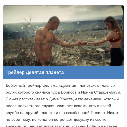
Трейлер Девятая планета
Дебютный трейлер фильма «Девятая планета», в главных
ролях которого снялись Юра Борисов и Ирина Старшенбаум.
Сюжет рассказывает о Диме Хрусте, автомеханике, который
после несчастного случая начинает вспоминать о своей
службе на другой планете и о возлюбленной Полине. Никто
не верит ему, но когда он встречает девушку из своих
видений, то решает докопаться до истины. В фильме также