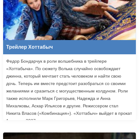
Трейлер Хоттабыч
Федор Бондарчук в роли волшебника в трейлере
«Хоттабыча». По сюжету Волька случайно освобождает
джинна, который мечтает стать человеком и найти свою
дочь. Теперь им вместе предстоит разобраться со своими
желаниями и сразиться с могущественным колдуном. Роли
также исполнили Марк Григорьев, Надежда и Анна
Михалковы, Аскар Ильясов и другие. Режиссером стал
Никита Власов («Комбинация»). «Хоттабыч» выйдет в прокат
1 января 2027 года.