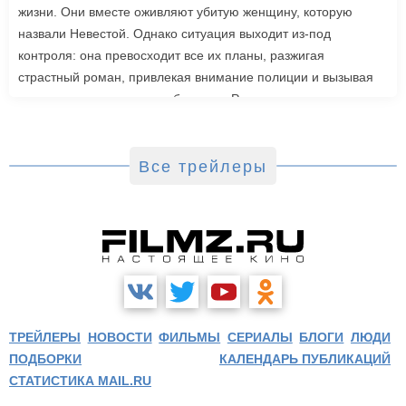
жизни. Они вместе оживляют убитую женщину, которую
назвали Невестой. Однако ситуация выходит из-под
контроля: она превосходит все их планы, разжигая
страстный роман, привлекая внимание полиции и вызывая
радикальную реакцию в обществе. Роли также исполнили
Джейк Джилленхол, Питер Сарсгаард, Пенелопа Крус, Аннетт
Бенинг. Режиссером стала Мэгги Джилленхол. «Невеста»
выйдет в зарубежный прокат 6 марта.
Все трейлеры
ТРЕЙЛЕРЫ
НОВОСТИ
ФИЛЬМЫ
СЕРИАЛЫ
БЛОГИ
ЛЮДИ
ПОДБОРКИ
КАЛЕНДАРЬ ПУБЛИКАЦИЙ
СТАТИСТИКА MAIL.RU