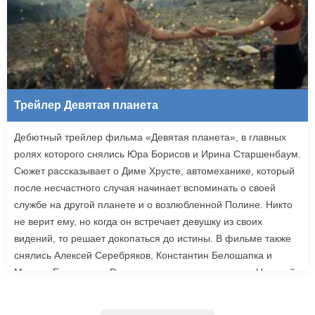
Трейлер Девятая планета
Дебютный трейлер фильма «Девятая планета», в главных
ролях которого снялись Юра Борисов и Ирина Старшенбаум.
Сюжет рассказывает о Диме Хрусте, автомеханике, который
после несчастного случая начинает вспоминать о своей
службе на другой планете и о возлюбленной Полине. Никто
не верит ему, но когда он встречает девушку из своих
видений, то решает докопаться до истины. В фильме также
снялись Алексей Серебряков, Константин Белошапка и
Максим Емельянов. Режиссером картины выступил Николай
Рыбников, известный по фильму «Чекаго». Премьера
«Девятой планеты» запланирована на 24 сентября.