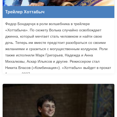
Трейлер Хоттабыч
Федор Бондарчук в роли волшебника в трейлере
«Хоттабыча». По сюжету Волька случайно освобождает
джинна, который мечтает стать человеком и найти свою
дочь. Теперь им вместе предстоит разобраться со своими
желаниями и сразиться с могущественным колдуном. Роли
также исполнили Марк Григорьев, Надежда и Анна
Михалковы, Аскар Ильясов и другие. Режиссером стал
Никита Власов («Комбинация»). «Хоттабыч» выйдет в прокат
1 января 2027 года.