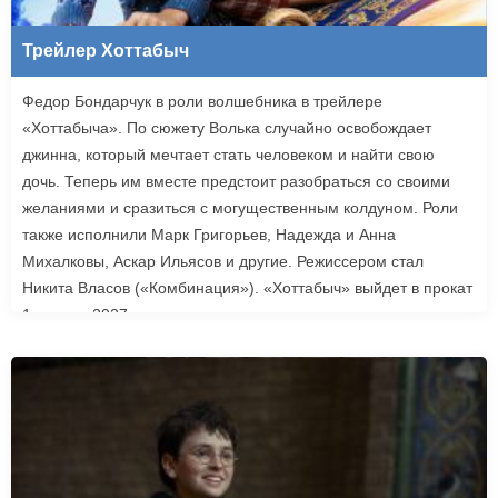
Трейлер Хоттабыч
Федор Бондарчук в роли волшебника в трейлере
«Хоттабыча». По сюжету Волька случайно освобождает
джинна, который мечтает стать человеком и найти свою
дочь. Теперь им вместе предстоит разобраться со своими
желаниями и сразиться с могущественным колдуном. Роли
также исполнили Марк Григорьев, Надежда и Анна
Михалковы, Аскар Ильясов и другие. Режиссером стал
Никита Власов («Комбинация»). «Хоттабыч» выйдет в прокат
1 января 2027 года.