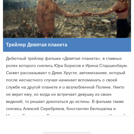
Трейлер Девятая планета
Дебютный трейлер фильма «Девятая планета», в главных
ролях которого снялись Юра Борисов и Ирина Старшенбаум.
Сюжет рассказывает о Диме Хрусте, автомеханике, который
после несчастного случая начинает вспоминать о своей
службе на другой планете и о возлюбленной Полине. Никто
не верит ему, но когда он встречает девушку из своих
видений, то решает докопаться до истины. В фильме также
снялись Алексей Серебряков, Константин Белошапка и
Максим Емельянов. Режиссером картины выступил Николай
Рыбников, известный по фильму «Чекаго». Премьера
«Девятой планеты» запланирована на 24 сентября.