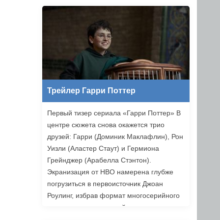
Ильясов и другие. Режиссером стал
Никита Власов («Комбинация»).
«Хоттабыч» выйдет в прокат 1 января
2027 года.
Трейлер Гарри Поттер
Первый тизер сериала «Гарри Поттер» В
центре сюжета снова окажется трио
друзей: Гарри (Доминик Маклафлин), Рон
Уизли (Аластер Стаут) и Гермиона
Грейнджер (Арабелла Стэнтон).
Экранизация от HBO намерена глубже
погрузиться в первоисточник Джоан
Роулинг, избрав формат многосерийного
повествования, который позволяет лучше
раскрыть книги. Возвращаемся в Хогвартс