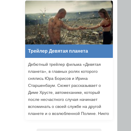
уже в этом году.
Трейлер Девятая планета
Дебютный трейлер фильма «Девятая
планета», в главных ролях которого
снялись Юра Борисов и Ирина
Старшенбаум. Сюжет рассказывает о
Диме Хрусте, автомеханике, который
после несчастного случая начинает
вспоминать о своей службе на другой
планете и о возлюбленной Полине. Никто
не верит ему, но когда он встречает
девушку из своих видений, то решает