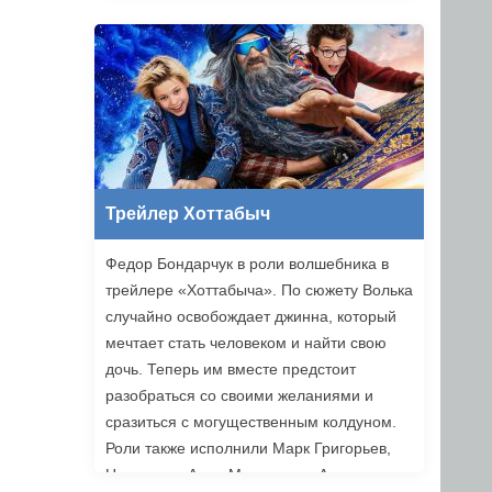
Трейлер Хоттабыч
Федор Бондарчук в роли волшебника в
трейлере «Хоттабыча». По сюжету Волька
случайно освобождает джинна, который
мечтает стать человеком и найти свою
дочь. Теперь им вместе предстоит
разобраться со своими желаниями и
сразиться с могущественным колдуном.
Роли также исполнили Марк Григорьев,
Надежда и Анна Михалковы, Аскар