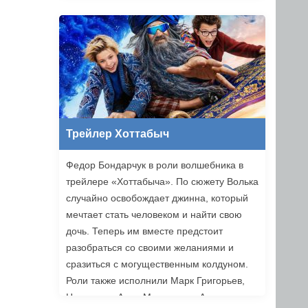
Трейлер Хоттабыч
Федор Бондарчук в роли волшебника в
трейлере «Хоттабыча». По сюжету Волька
случайно освобождает джинна, который
мечтает стать человеком и найти свою
дочь. Теперь им вместе предстоит
разобраться со своими желаниями и
сразиться с могущественным колдуном.
Роли также исполнили Марк Григорьев,
Надежда и Анна Михалковы, Аскар