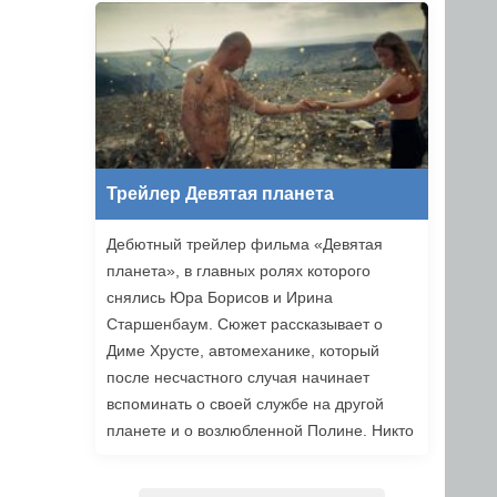
уже в этом году.
Трейлер Девятая планета
Дебютный трейлер фильма «Девятая
планета», в главных ролях которого
снялись Юра Борисов и Ирина
Старшенбаум. Сюжет рассказывает о
Диме Хрусте, автомеханике, который
после несчастного случая начинает
вспоминать о своей службе на другой
планете и о возлюбленной Полине. Никто
не верит ему, но когда он встречает
девушку из своих видений, то решает