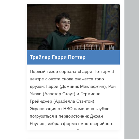
Ильясов и другие. Режиссером стал
Никита Власов («Комбинация»).
«Хоттабыч» выйдет в прокат 1 января
2027 года.
Трейлер Гарри Поттер
Первый тизер сериала «Гарри Поттер» В
центре сюжета снова окажется трио
друзей: Гарри (Доминик Маклафлин), Рон
Уизли (Аластер Стаут) и Гермиона
Грейнджер (Арабелла Стэнтон).
Экранизация от HBO намерена глубже
погрузиться в первоисточник Джоан
Роулинг, избрав формат многосерийного
повествования, который позволяет лучше
раскрыть книги. Возвращаемся в Хогвартс