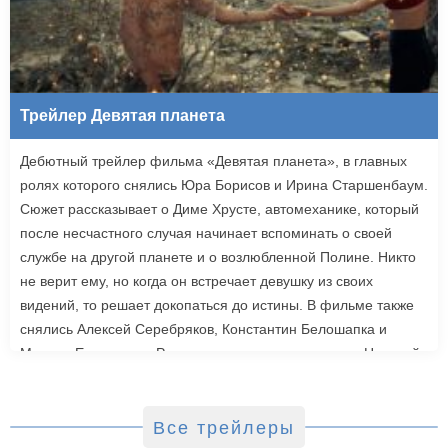
Трейлер Девятая планета
Дебютный трейлер фильма «Девятая планета», в главных
ролях которого снялись Юра Борисов и Ирина Старшенбаум.
Сюжет рассказывает о Диме Хрусте, автомеханике, который
после несчастного случая начинает вспоминать о своей
службе на другой планете и о возлюбленной Полине. Никто
не верит ему, но когда он встречает девушку из своих
видений, то решает докопаться до истины. В фильме также
снялись Алексей Серебряков, Константин Белошапка и
Максим Емельянов. Режиссером картины выступил Николай
Рыбников, известный по фильму «Чекаго». Премьера
«Девятой планеты» запланирована на 24 сентября.
Все трейлеры