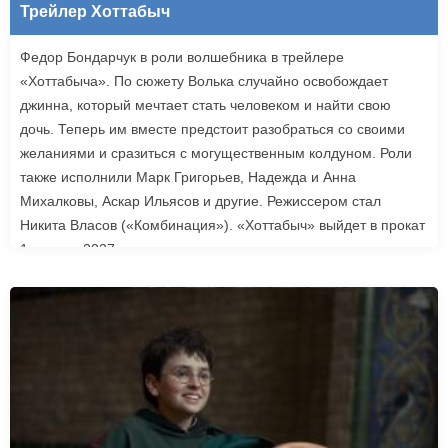
Трейлер Хоттабыч
Федор Бондарчук в роли волшебника в трейлере
«Хоттабыча». По сюжету Волька случайно освобождает
джинна, который мечтает стать человеком и найти свою
дочь. Теперь им вместе предстоит разобраться со своими
желаниями и сразиться с могущественным колдуном. Роли
также исполнили Марк Григорьев, Надежда и Анна
Михалковы, Аскар Ильясов и другие. Режиссером стал
Никита Власов («Комбинация»). «Хоттабыч» выйдет в прокат
1 января 2027 года.