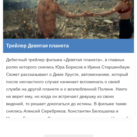
Трейлер Девятая планета
Дебютный трейлер фильма «Девятая планета», в главных
ролях которого снялись Юра Борисов и Ирина Старшенбаум.
Сюжет рассказывает о Диме Хрусте, автомеханике, который
после несчастного случая начинает вспоминать о своей
службе на другой планете и о возлюбленной Полине. Никто
не верит ему, но когда он встречает девушку из своих
видений, то решает докопаться до истины. В фильме также
снялись Алексей Серебряков, Константин Белошапка и
Максим Емельянов. Режиссером картины выступил Николай
Рыбников, известный по фильму «Чекаго». Премьера
«Девятой планеты» запланирована на 24 сентября.