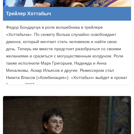
Трейлер Хоттабыч
Федор Бондарчук в роли волшебника в трейлере
«Хоттабыча». По сюжету Волька случайно освобождает
джинна, который мечтает стать человеком и найти свою
дочь. Теперь им вместе предстоит разобраться со своими
желаниями и сразиться с могущественным колдуном. Роли
также исполнили Марк Григорьев, Надежда и Анна
Михалковы, Аскар Ильясов и другие. Режиссером стал
Никита Власов («Комбинация»). «Хоттабыч» выйдет в прокат
1 января 2027 года.