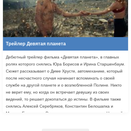
Трейлер Девятая планета
Дебютный трейлер фильма «Девятая планета», в главных
ролях которого снялись Юра Борисов и Ирина Старшенбаум.
Сюжет рассказывает о Диме Хрусте, автомеханике, который
после несчастного случая начинает вспоминать о своей
службе на другой планете и о возлюбленной Полине. Никто
не верит ему, но когда он встречает девушку из своих
видений, то решает докопаться до истины. В фильме также
снялись Алексей Серебряков, Константин Белошапка и
Максим Емельянов. Режиссером картины выступил Николай
Рыбников, известный по фильму «Чекаго». Премьера
«Девятой планеты» запланирована на 24 сентября.