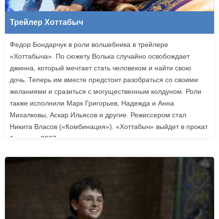
Трейлер Хоттабыч
Федор Бондарчук в роли волшебника в трейлере
«Хоттабыча». По сюжету Волька случайно освобождает
джинна, который мечтает стать человеком и найти свою
дочь. Теперь им вместе предстоит разобраться со своими
желаниями и сразиться с могущественным колдуном. Роли
также исполнили Марк Григорьев, Надежда и Анна
Михалковы, Аскар Ильясов и другие. Режиссером стал
Никита Власов («Комбинация»). «Хоттабыч» выйдет в прокат
1 января 2027 года.