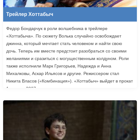
Трейлер Хоттабыч
Федор Бондарчук в роли волшебника в трейлере
«Хоттабыча». По сюжету Волька случайно освобождает
джинна, который мечтает стать человеком и найти свою
дочь. Теперь им вместе предстоит разобраться со своими
желаниями и сразиться с могущественным колдуном. Роли
также исполнили Марк Григорьев, Надежда и Анна
Михалковы, Аскар Ильясов и другие. Режиссером стал
Никита Власов («Комбинация»). «Хоттабыч» выйдет в прокат
1 января 2027 года.