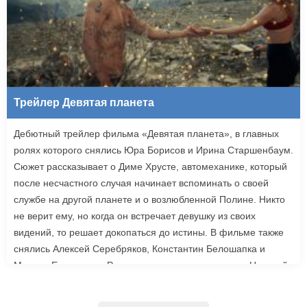
Трейлер Девятая планета
Дебютный трейлер фильма «Девятая планета», в главных
ролях которого снялись Юра Борисов и Ирина Старшенбаум.
Сюжет рассказывает о Диме Хрусте, автомеханике, который
после несчастного случая начинает вспоминать о своей
службе на другой планете и о возлюбленной Полине. Никто
не верит ему, но когда он встречает девушку из своих
видений, то решает докопаться до истины. В фильме также
снялись Алексей Серебряков, Константин Белошапка и
Максим Емельянов. Режиссером картины выступил Николай
Рыбников, известный по фильму «Чекаго». Премьера
«Девятой планеты» запланирована на 24 сентября.