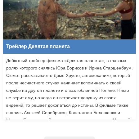
Трейлер Девятая планета
Дебютный трейлер фильма «Девятая планета», в главных
ролях которого снялись Юра Борисов и Ирина Старшенбаум.
Сюжет рассказывает о Диме Хрусте, автомеханике, который
после несчастного случая начинает вспоминать о своей
службе на другой планете и о возлюбленной Полине. Никто
не верит ему, но когда он встречает девушку из своих
видений, то решает докопаться до истины. В фильме также
снялись Алексей Серебряков, Константин Белошапка и
Максим Емельянов. Режиссером картины выступил Николай
Рыбников, известный по фильму «Чекаго». Премьера
«Девятой планеты» запланирована на 24 сентября.