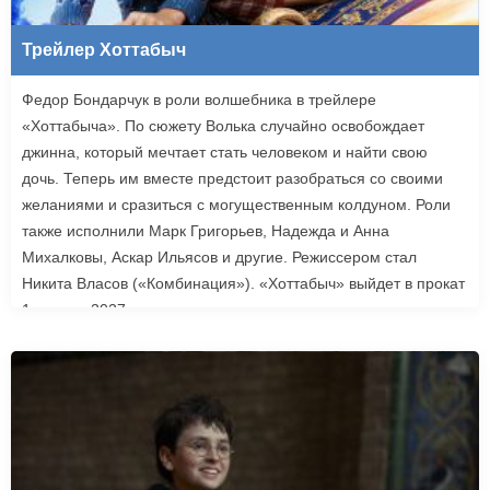
Трейлер Хоттабыч
Федор Бондарчук в роли волшебника в трейлере
«Хоттабыча». По сюжету Волька случайно освобождает
джинна, который мечтает стать человеком и найти свою
дочь. Теперь им вместе предстоит разобраться со своими
желаниями и сразиться с могущественным колдуном. Роли
также исполнили Марк Григорьев, Надежда и Анна
Михалковы, Аскар Ильясов и другие. Режиссером стал
Никита Власов («Комбинация»). «Хоттабыч» выйдет в прокат
1 января 2027 года.