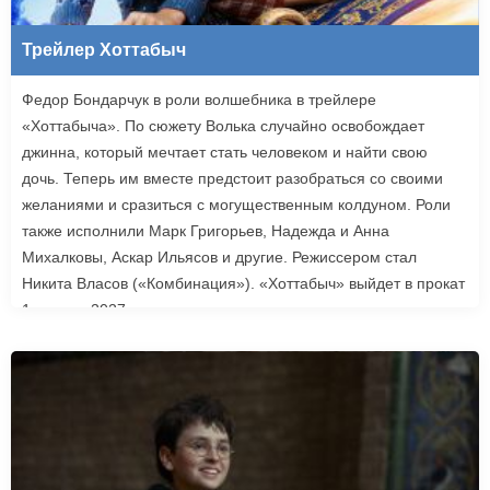
Трейлер Хоттабыч
Федор Бондарчук в роли волшебника в трейлере
«Хоттабыча». По сюжету Волька случайно освобождает
джинна, который мечтает стать человеком и найти свою
дочь. Теперь им вместе предстоит разобраться со своими
желаниями и сразиться с могущественным колдуном. Роли
также исполнили Марк Григорьев, Надежда и Анна
Михалковы, Аскар Ильясов и другие. Режиссером стал
Никита Власов («Комбинация»). «Хоттабыч» выйдет в прокат
1 января 2027 года.