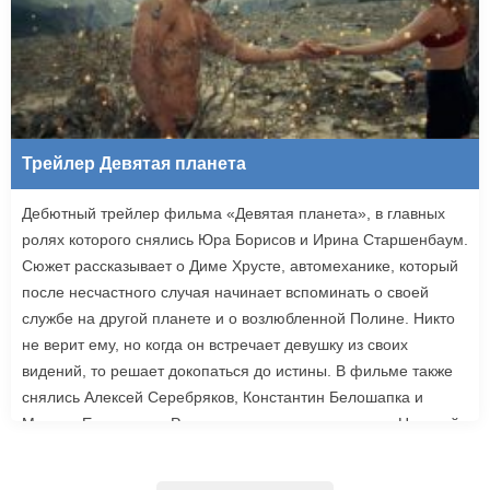
Трейлер Девятая планета
Дебютный трейлер фильма «Девятая планета», в главных
ролях которого снялись Юра Борисов и Ирина Старшенбаум.
Сюжет рассказывает о Диме Хрусте, автомеханике, который
после несчастного случая начинает вспоминать о своей
службе на другой планете и о возлюбленной Полине. Никто
не верит ему, но когда он встречает девушку из своих
видений, то решает докопаться до истины. В фильме также
снялись Алексей Серебряков, Константин Белошапка и
Максим Емельянов. Режиссером картины выступил Николай
Рыбников, известный по фильму «Чекаго». Премьера
«Девятой планеты» запланирована на 24 сентября.